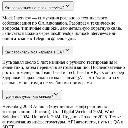
Как записаться на mock interview?
Mock Interview — симуляция реального технического
собеседования по QA Automation. Разбираем технические
вопросы, типичные ошибки, даю детальную обратную связь.
Записаться можно через lms.threadqa.ru/mockinterviews или
написать мне в Telegram @penolegrus.
Как строилась моя карьера в QA?
Путь занял около 5 лет: начинал с ручного тестирования и
аналитики, затем перешёл в автоматизацию. Последовательно
рос от инженера до Team Lead и Tech Lead в VK, Ozon и Сбер
Здоровье. Параллельно создал ThreadQA — чтобы делиться
реальным опытом, а не учебными примерами.
Где я выступал как спикер?
Heisenbug 2023 Autumn (крупнейшая конференция по
тестированию в России), Ural Digital Weekend 2024, Work
Solutions 2024, UnionVK 2024, Подкаст-Подкаст 2025. Темы:
автоматизация инфраструктуры, API автотесты, путь из QA в
SDET.