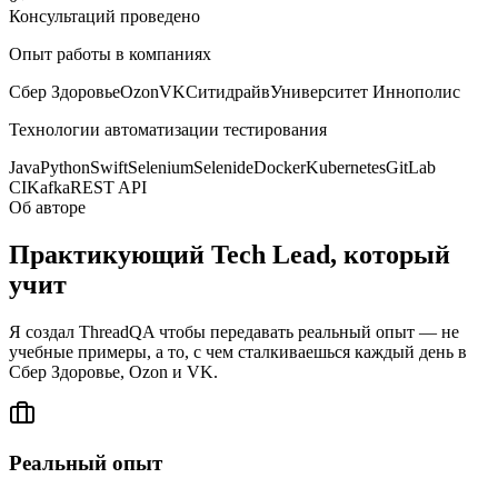
Консультаций проведено
Опыт работы в компаниях
Сбер Здоровье
Ozon
VK
Ситидрайв
Университет Иннополис
Технологии автоматизации тестирования
Java
Python
Swift
Selenium
Selenide
Docker
Kubernetes
GitLab
CI
Kafka
REST API
Об авторе
Практикующий Tech Lead,
который
учит
Я создал ThreadQA чтобы передавать реальный опыт — не
учебные примеры, а то, с чем сталкиваешься каждый день в
Сбер Здоровье, Ozon и VK.
Реальный опыт