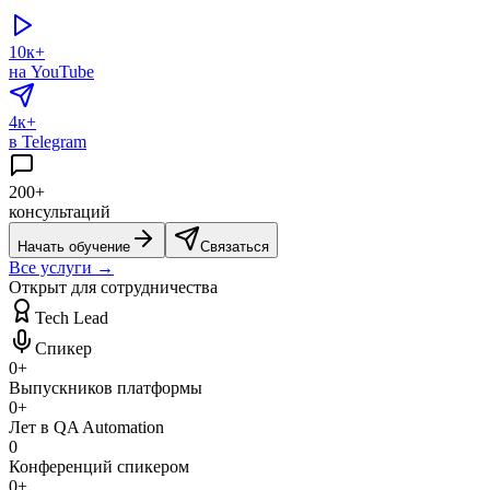
10к+
на YouTube
4к+
в Telegram
200+
консультаций
Начать обучение
Связаться
Все услуги →
Открыт для сотрудничества
Tech Lead
Спикер
0
+
Выпускников платформы
0
+
Лет в QA Automation
0
Конференций спикером
0
+