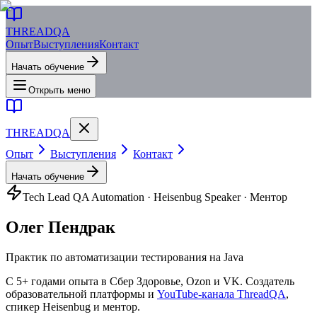
THREAD
QA
Опыт
Выступления
Контакт
Начать обучение
Открыть меню
THREAD
QA
Опыт
Выступления
Контакт
Начать обучение
Tech Lead QA Automation · Heisenbug Speaker · Ментор
Олег
Пендрак
Практик по автоматизации тестирования на Java
С 5+ годами опыта в
Сбер Здоровье, Ozon и VK
. Создатель
образовательной платформы и
YouTube-канала ThreadQA
,
спикер Heisenbug и ментор.